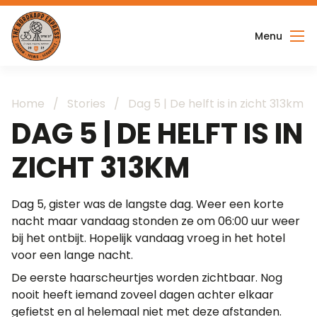
Menu
Home
Eindfeest
Home
/
Stories
/
Dag 5 | De helft is in zicht 313km
DAG 5 | DE HELFT IS IN
Verhalen
Veiling
ZICHT 313KM
Youtube
Dag 5, gister was de langste dag. Weer een korte
@Instagra
nacht maar vandaag stonden ze om 06:00 uur weer
bij het ontbijt. Hopelijk vandaag vroeg in het hotel
voor een lange nacht.
De eerste haarscheurtjes worden zichtbaar. Nog
nooit heeft iemand zoveel dagen achter elkaar
gefietst en al helemaal niet met deze afstanden.